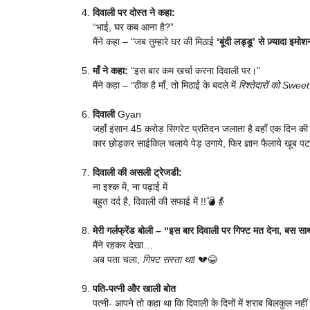
दिवाली पर दोस्त ने कहा:
“भाई, घर कब आना है?”
मैंने कहा – “जब तुम्हारे घर की मिठाई
‘बूंदी लड्डू’ से ज़्यादा इमो
माँ ने कहा:
“इस बार कम खर्चा करना दिवाली पर।”
मैंने कहा – “ठीक है माँ, तो मिठाई के बदले में
रिश्तेदारों को Swe
दिवाली
Gyan
जहाँ इंसान 45 करोड़ सिगरेट प्रतिदन जलाता है वहाँ एक दिन की दि
कार छोड़कर साईकिल चलाये पेड़ उगाये, फिर ज्ञान फैलाये खूब पटाखें
दिवाली की असली ट्रेजडी:
ना इश्क में, ना पढ़ाई में
बहुत दर्द है, दिवाली की सफाई में !!💣👵
मेरी गर्लफ्रेंड बोली – “इस बार दिवाली पर गिफ्ट मत देना, बस 
मैंने रहकर देखा…
अब पता चला,
गिफ्ट सस्ता था!
💔😂
पति-पत्नी और खाली बोत
पत्नी- आपने तो कहा था कि दिवाली के दिनों में शराब बिलकुल नहीं 