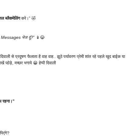
शनल ब्लैकमेलिंग
करे।” 🤣
et Messages भेज दूं?
” 📱😂
वाली से प्रदूषण फैलाता है वाह वाह.. झूठे पर्यावरण प्रेमी शांत रहे पहले खुद बाईक या
 फो़ड़े, मच्छर भगाये 😀 हेप्पी दिवाली
साथ रहना।”
पिएंगे?