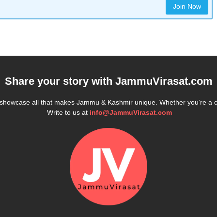
Join Now
Share your story with
JammuVirasat.com
e showcase all that makes Jammu & Kashmir unique. Whether you’re a 
Write to us at
info@JammuVirasat.com