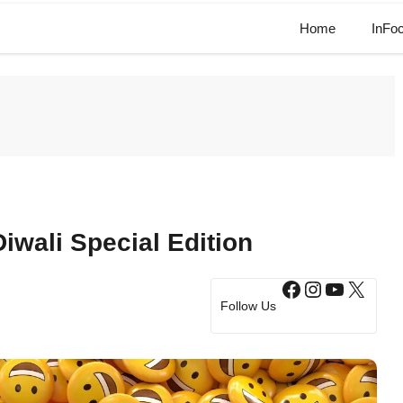
Home
InFo
Diwali Special Edition
Facebook
Instagram
YouTub
X
Follow Us