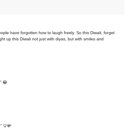
ople have forgotten how to laugh freely. So this Diwali, forget
ht up this Diwali not just with diyas, but with smiles and
”
😂
!
” 💡💸