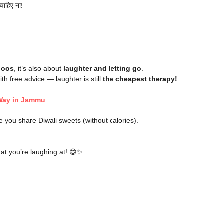
चाहिए ना!
ddoos
, it’s also about
laughter and letting go
.
with free advice — laughter is still
the cheapest therapy!
l Way in Jammu
e you share Diwali sweets (without calories).
at you’re laughing at! 😄✨